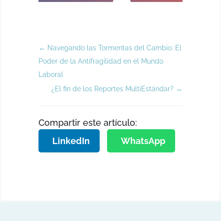
←
Navegando las Tormentas del Cambio: El
Poder de la Antifragilidad en el Mundo
Laboral
¿El fin de los Reportes MultiEstándar?
→
Compartir este artículo:
LinkedIn
WhatsApp