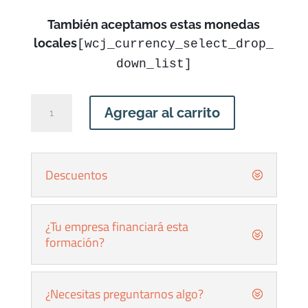
También aceptamos estas monedas
locales
[wcj_currency_select_drop_
down_list]
Taller
Agregar al carrito
de
Auditoría
Crítica
Descuentos
de
Reportes
cantidad
¿Tu empresa financiará esta
formación?
¿Necesitas preguntarnos algo?