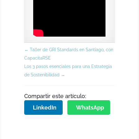
←
Taller de GRI Standards en Santiago, con
CapacitaRSE
Los 3 pasos esenciales para una Estrategia
de Sostenibilidad
→
Compartir este artículo:
LinkedIn
WhatsApp