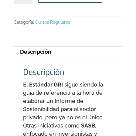
de
Elaboración
Categoría:
Cursos Regulares
de
Reportes
de
Sostenibilidad
Descripción
cantidad
Descripción
El
Estándar GRI
sigue siendo la
guía de referencia a la hora de
elaborar un Informe de
Sostenibilidad para el sector
privado, pero ya no es el único.
Otras iniciativas como
SASB
,
enfocado en inversionistas y