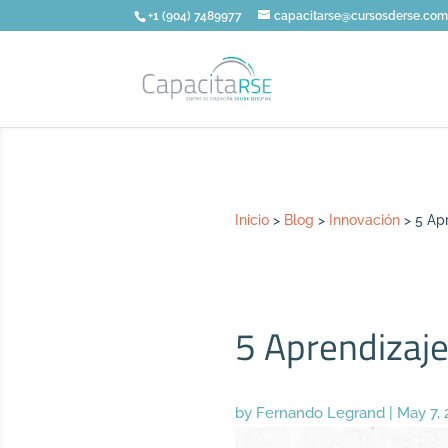
+1 (904) 7489977
capacitarse@cursosderse.co
Inicio
>
Blog
>
Innovación
>
5 Ap
5 Aprendizaje
by
Fernando Legrand
|
May 7,