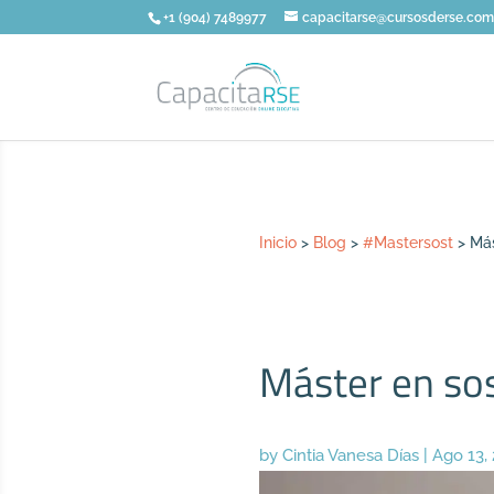
+1 (904) 7489977
capacitarse@cursosderse.co
Inicio
>
Blog
>
#Mastersost
>
Más
Máster en sos
by
Cintia Vanesa Días
|
Ago 13,