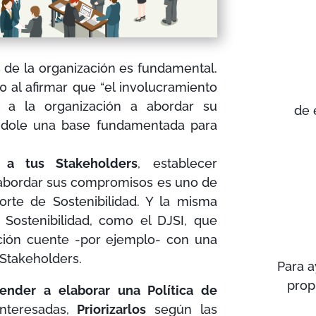
s de la organización es fundamental.
0 al afirmar que “el involucramiento
a a la organización a abordar su
de 
ándole una base fundamentada para
 a tus Stakeholders
, establecer
 abordar sus compromisos es uno de
orte de Sostenibilidad. Y la misma
 Sostenibilidad, como el DJSI, que
ción cuente -por ejemplo- con una
 Stakeholders.
Para a
prop
render a elaborar una Política de
nteresadas,
Priorizarlos
según las