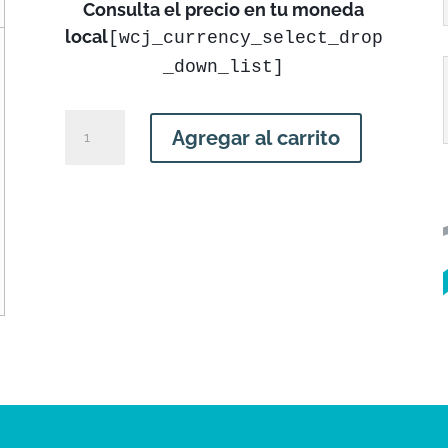
Consulta el precio en tu moneda
local
[wcj_currency_select_drop
_down_list]
Taller
Agregar al carrito
de
Auditoría
Crítica
de
Reportes
cantidad