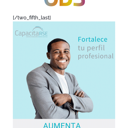
[/two_fifth_last]