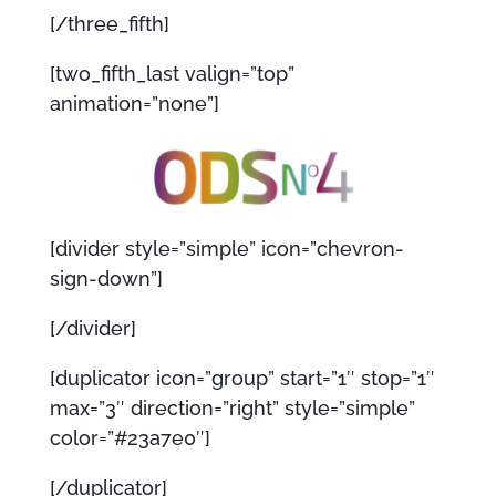
[/three_fifth]
[two_fifth_last valign=”top”
animation=”none”]
[divider style=”simple” icon=”chevron-
sign-down”]
[/divider]
[duplicator icon=”group” start=”1″ stop=”1″
max=”3″ direction=”right” style=”simple”
color=”#23a7e0″]
[/duplicator]