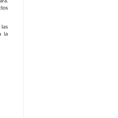
ara,
ctos
 las
a la