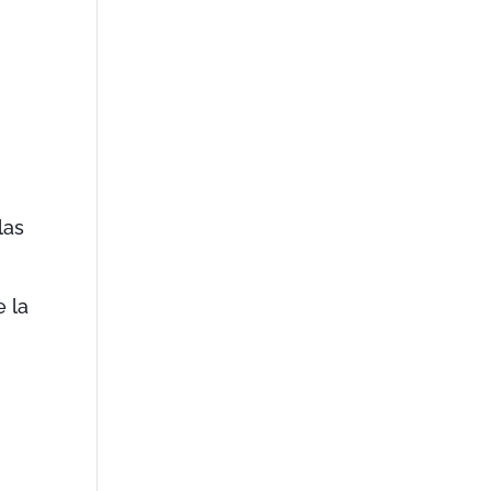
las
e la