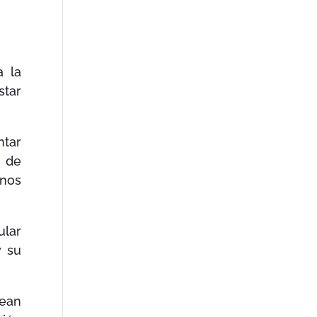
a la
star
tar
, de
enos
ular
y su
sean