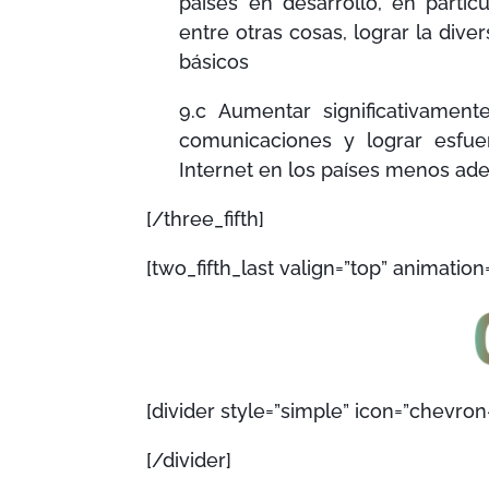
países en desarrollo, en partic
entre otras cosas, lograr la diver
básicos
9.c Aumentar significativament
comunicaciones y lograr esfue
Internet en los países menos ade
[/three_fifth]
[two_fifth_last valign=”top” animation
[divider style=”simple” icon=”chevro
[/divider]