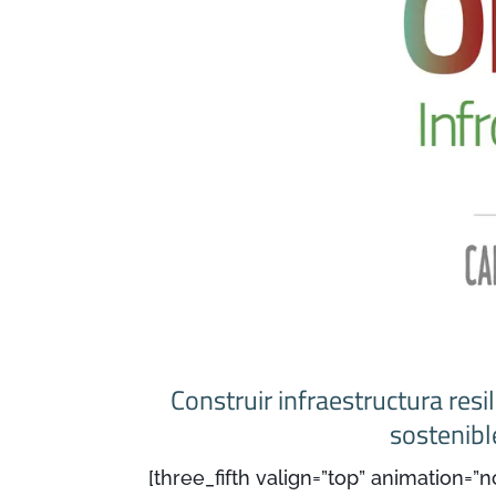
Construir infraestructura resi
sostenibl
[three_fifth valign=”top” animation=”n