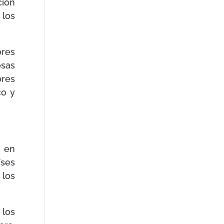
ción
 los
ores
osas
ores
co y
s en
íses
 los
 los