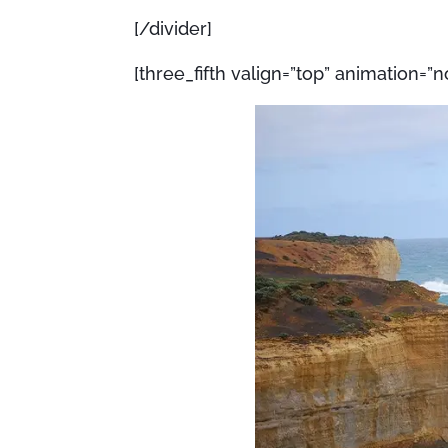
[/divider]
[three_fifth valign=”top” animation=”n