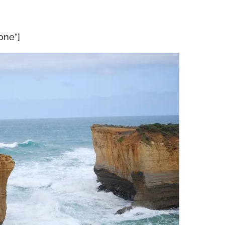
one”]