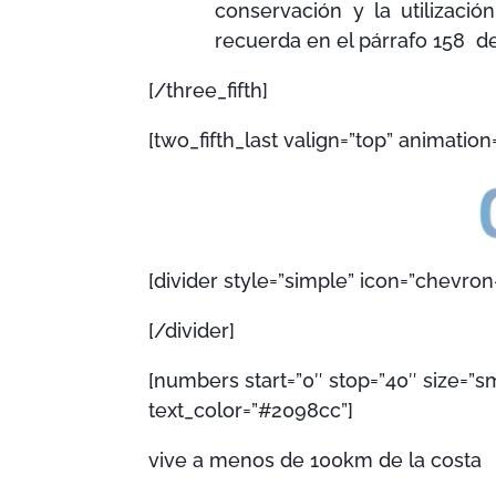
conservación y la utilizaci
recuerda en el párrafo 158 
[/three_fifth]
[two_fifth_last valign=”top” animation
[divider style=”simple” icon=”chevro
[/divider]
[numbers start=”0″ stop=”40″ size=”sm
text_color=”#2098cc”]
vive a menos de 100km de la costa