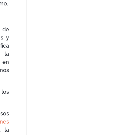
smo.
 de
os y
fica
r la
, en
enos
 los
rsos
nes
a la