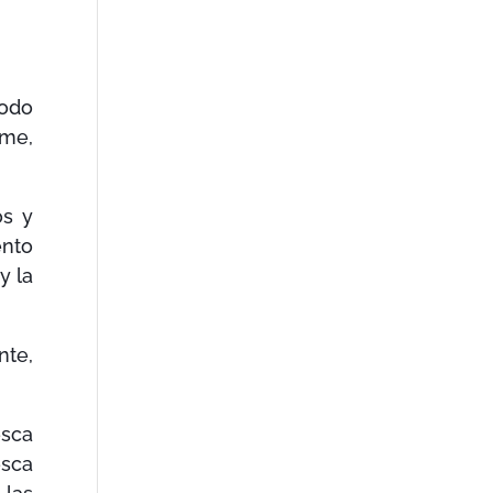
todo
rme,
os y
ento
y la
nte,
esca
esca