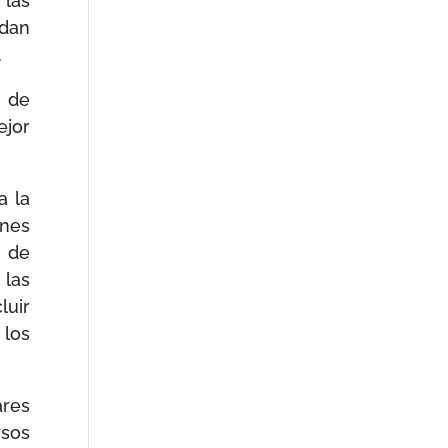
 las
edan
.
, de
ejor
a la
ones
e de
 las
luir
 los
ares
rsos