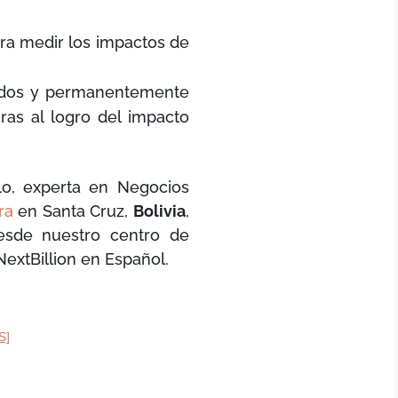
ara medir los impactos de
nidos y permanentemente
iras al logro del impacto
lo, experta en Negocios
ra
en Santa Cruz,
Bolivia
,
esde nuestro centro de
extBillion en Español.
S]