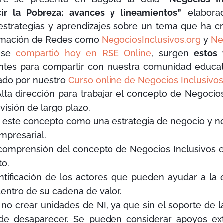
ir la Pobreza: avances y lineamientos”
elabora
estrategias y aprendizajes sobre un tema que ha c
ormación de Redes como
NegociosInclusivos.org
y
Ne
e se
compartió hoy en RSE Online
, surgen
estos 
ntes para compartir con nuestra comunidad educati
ado por nuestro
Curso online de Negocios Inclusivo
ta dirección para trabajar el concepto de Negocios 
isión de largo plazo.
 este concepto como una estrategia de negocio y n
mpresarial.
 comprensión del concepto de Negocios Inclusivos en
to.
entificación de los actores que pueden ayudar a l
dentro de su cadena de valor.
o crear unidades de NI, ya que sin el soporte de la
de desaparecer. Se pueden considerar apoyos ext