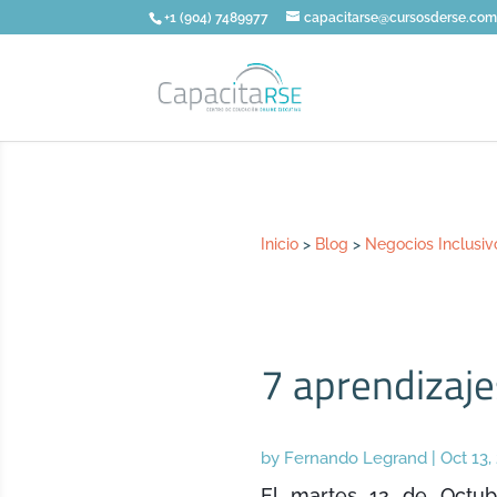
+1 (904) 7489977
capacitarse@cursosderse.co
Inicio
>
Blog
>
Negocios Inclusiv
7 aprendizaje
by
Fernando Legrand
|
Oct 13,
El martes 12 de Octu