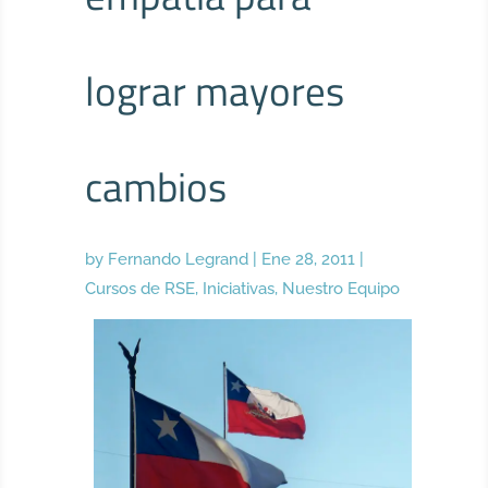
lograr mayores
cambios
by
Fernando Legrand
|
Ene 28, 2011
|
Cursos de RSE
,
Iniciativas
,
Nuestro Equipo