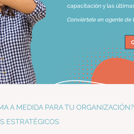
capacitación y las última
Conviértete en agente de
Q
MA A MEDIDA PARA TU ORGANIZACIÓN?
S ESTRATÉGICOS