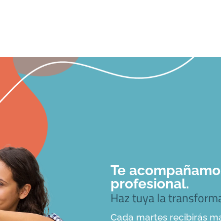
Te acompañamos 
profesional.
Haz tuya la transfor
Cada martes recibirás ma