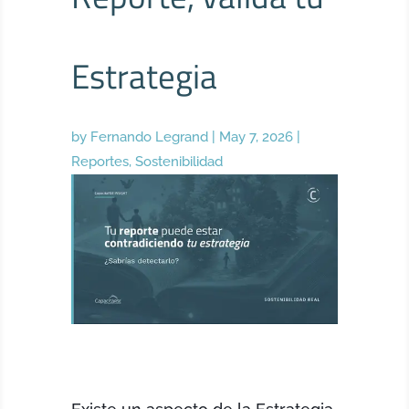
Estrategia
by
Fernando Legrand
|
May 7, 2026
|
Reportes
,
Sostenibilidad