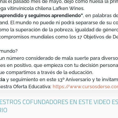
inal el pasado mes de mayo, dejó como huella la pri
ga vitinvinícola chilena Lafken Wines.
aprendido y seguimos aprendiendo”
, en palabras d
and. El mundo no puede ni podrá separarse de su c
mo la superación de la pobreza, igualdad de género
y compromisos mundiales como los 17 Objetivos de De
 mundo?
, un número considerado de mala suerte para diverso
s en positivo, que empieza con tu decisión personal 
que compartimos a través de la educación.
ia
y seguimiento en este 13º Aniversario y te invita
estra Oferta Educativa:
https://www.cursosderse.c
ESTROS COFUNDADORES EN ESTE VIDEO ES
RIO