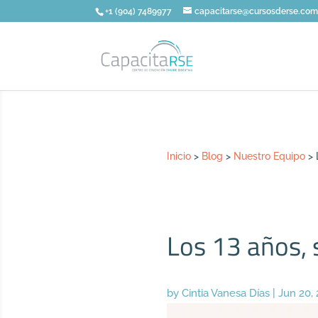
+1 (904) 7489977
capacitarse@cursosderse.co
Inicio
>
Blog
>
Nuestro Equipo
>
Los 13 años,
by
Cintia Vanesa Días
|
Jun 20,