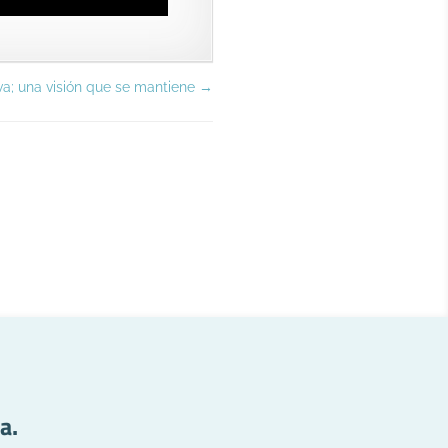
a; una visión que se mantiene
→
a.