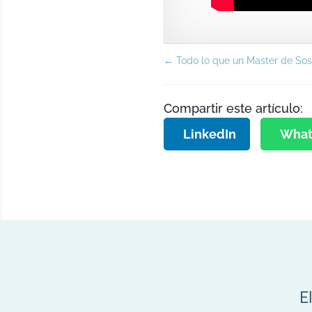
←
Todo lo que un Master de Sost
Compartir este artículo:
LinkedIn
What
E