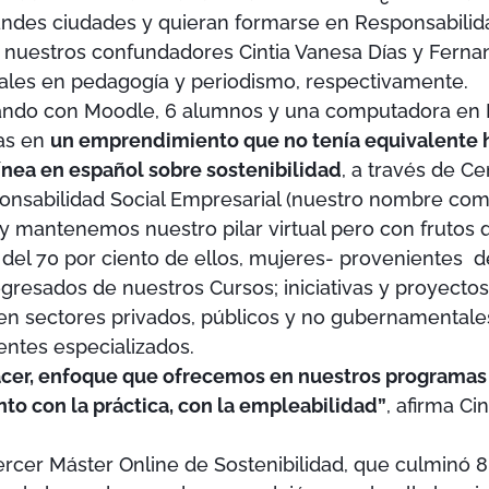
andes ciudades y quieran formarse en Responsabilida
nuestros confundadores Cintia Vanesa Días y Fernan
nales en pedagogía y periodismo, respectivamente.
ndo con Moodle, 6 alumnos y una computadora en B
as en
un emprendimiento que no tenía equivalente ha
ínea en español sobre sostenibilidad
, a través de C
onsabilidad Social Empresarial (nuestro nombre comp
y mantenemos nuestro pilar virtual pero con frutos 
 del 70 por ciento de ellos, mujeres- provenientes d
gresados de nuestros Cursos; iniciativas y proyectos
 en sectores privados, públicos y no gubernamentales
ntes especializados.
cer, enfoque que ofrecemos en nuestros programas
to con la práctica, con la empleabilidad”
, afirma Ci
ercer Máster Online de Sostenibilidad, que culminó 