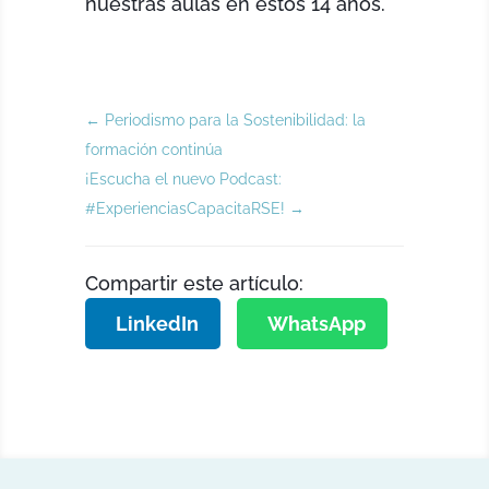
nuestras aulas en estos 14 años.
←
Periodismo para la Sostenibilidad: la
formación continúa
¡Escucha el nuevo Podcast:
#ExperienciasCapacitaRSE!
→
Compartir este artículo:
LinkedIn
WhatsApp