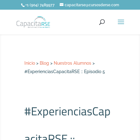
+1 (904) 7489977
capacitarse@cursosderse.com
Inicio
>
Blog
>
Nuestros Alumnos
>
#ExperienciasCapacitaRSE :: Episodio 5
#ExperienciasCap
acitaRSE ::