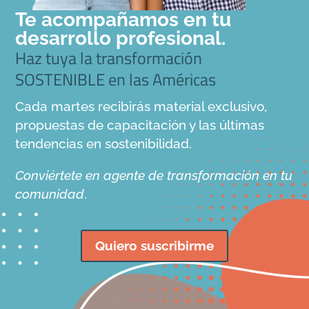
Te acompañamos en tu
desarrollo profesional.
Haz tuya la transformación
SOSTENIBLE en las Américas
Cada martes recibirás material exclusivo,
propuestas de capacitación y las últimas
tendencias en sostenibilidad.
Conviértete en agente de transformación en tu
comunidad
.
Quiero suscribirme