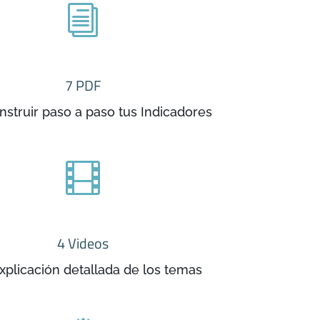
i
7 PDF
nstruir paso a paso tus Indicadores

4 Videos
xplicación detallada de los temas