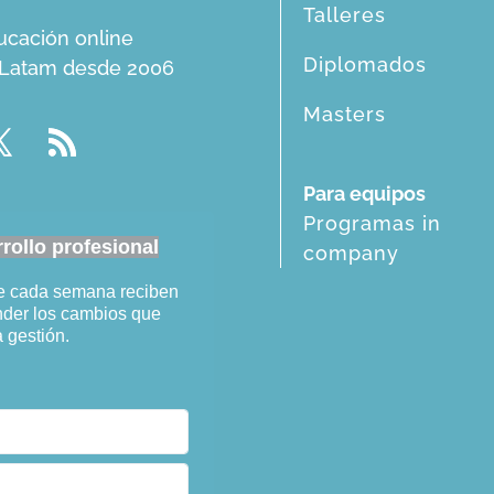
Talleres
ucación online
Diplomados
n Latam desde 2006
Masters
Para equipos
Programas in
ollo profesional
company
ue cada semana reciben
ender los cambios que
a gestión.