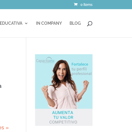
0 Items
 EDUCATIVA
IN COMPANY
BLOG
a
es »