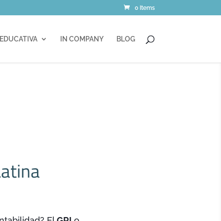
0 Items
 EDUCATIVA
IN COMPANY
BLOG
Latina
ntabilidad? El
GRI
o