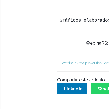
Gráficos elaborado
WebinaRS
←
WebinaRS 2013: Inversión Soci
Compartir este artículo:
LinkedIn
What