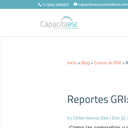
+1 (904) 7489977
capacitarse@cursosderse.co
Inicio
>
Blog
>
Cursos de RSE
>
R
Reportes GRI:
by
Cintia Vanesa Días
|
Ene 31,
¿Cómo las compañías y or