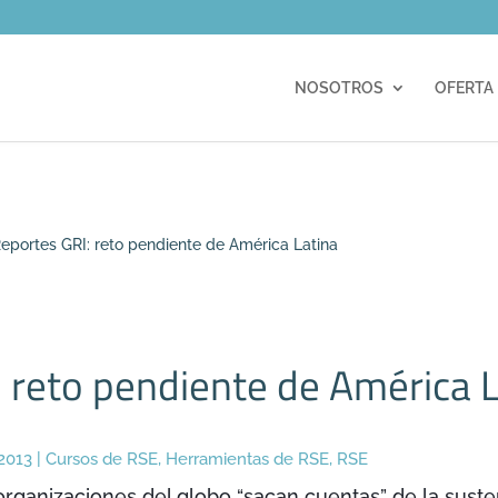
m
NOSOTROS
OFERTA
eportes GRI: reto pendiente de América Latina
 reto pendiente de América 
 2013
|
Cursos de RSE
,
Herramientas de RSE
,
RSE
ganizaciones del globo “sacan cuentas” de la suste