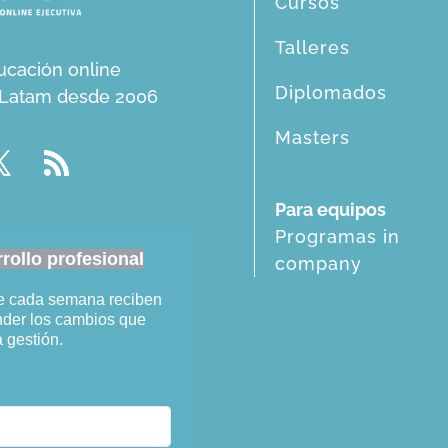
Cursos
Talleres
ucación online
Diplomados
n Latam desde 2006
Masters
Para equipos
Programas in
ollo profesional
company
ue cada semana reciben
ender los cambios que
a gestión.