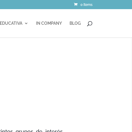
0 Items
 EDUCATIVA
IN COMPANY
BLOG
tintos grupos de interés