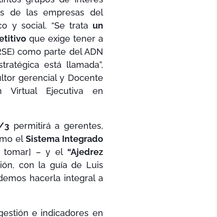
es de las empresas del
o y social. “Se trata
un
titivo
que exige tener a
(RSE) como parte del ADN
tratégica está llamada”,
ultor gerencial y Docente
 Virtual Ejecutiva en
/3
permitirá a gerentes,
omo el
Sistema Integrado
a tomar] – y el
“Ajedrez
ón, con la guía de Luis
demos hacerla integral a
estión e indicadores en