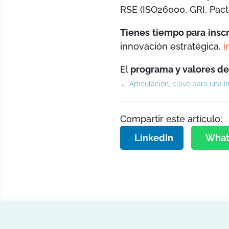
RSE (ISO26000, GRI, Pact
Tienes tiempo para inscr
innovación estratégica,
i
El
programa y valores de
←
Articulación, clave para una I
Compartir este artículo:
LinkedIn
What