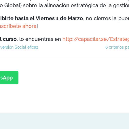
o Global) sobre la alineación estratégica de la gesti
ibirte hasta el Viernes 1 de Marzo
, no cierres la pue
nscríbete ahora
!
l curso
, lo encuentras en
http://capacitar.se/Estrat
nversión Social eficaz
6 criterios 
sApp