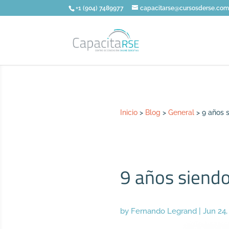
+1 (904) 7489977
capacitarse@cursosderse.co
Inicio
>
Blog
>
General
>
9 años s
9 años siendo
by
Fernando Legrand
|
Jun 24,