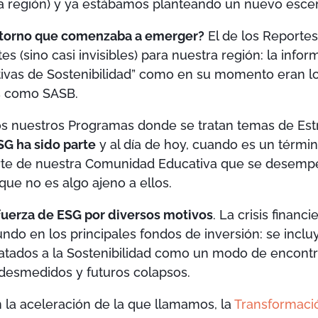
a región) y ya estábamos planteando un nuevo escen
entorno que comenzaba a emerger?
El de los Reportes
 (sino casi invisibles) para nuestra región: la info
tivas de Sostenibilidad” como en su momento eran l
s como SASB.
s nuestros Programas donde se tratan temas de Estr
SG ha sido parte
y al día de hoy, cuando es un térm
rte de nuestra Comunidad Educativa que se desemp
que no es algo ajeno a ellos.
uerza de ESG por diversos motivos
. La crisis financ
do en los principales fondos de inversión: se incluy
s atados a la Sostenibilidad como un modo de encont
esmedidos y futuros colapsos.
 la aceleración de la que llamamos, la
Transformaci