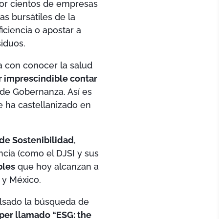
por cientos de empresas
as bursátiles de la
iciencia o apostar a
siduos.
ba con conocer la salud
r imprescindible contar
de Gobernanza. Así es
 ha castellanizado en
 de Sostenibilidad
,
cia (como el DJSI y sus
bles
que hoy alcanzan a
 y México.
lsado la búsqueda de
per llamado “ESG: the