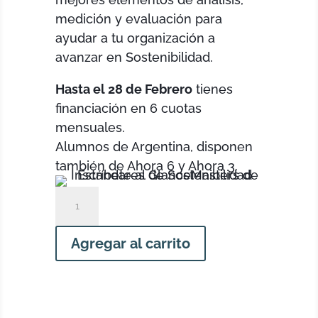
medición y evaluación para
ayudar a tu organización a
avanzar en Sostenibilidad.
Hasta el 28 de Febrero
tienes
financiación en 6 cuotas
mensuales.
Alumnos de Argentina, disponen
también de Ahora 6 y Ahora 3.
Taller
de
Auditoría
Agregar al carrito
Crítica
de
Reportes
cantidad