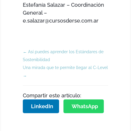
Estefanía Salazar – Coordinación
General –
e.salazar@cursosderse.com.ar
←
Así puedes aprender los Estándares de
Sostenibilidad
Una mirada que te permite llegar al C-Level
→
Compartir este artículo:
LinkedIn
WhatsApp