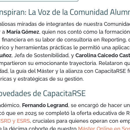
Inspiran: La Voz de la Comunidad Alum
valiosas miradas de integrantes de nuestra Comunida
r a
María Gómez
, quien nos contó cómo la formación
a financiera en su labor de consultoría en Reporting,
ico y herramientas prácticas le permitió una aplica
uñoz
, Jefa de Sostenibilidad, y
Carolina Caicedo Cast
partieron su emocionante trayectoria. Relataron que,
idad, la guía del Máster y la alianza con CapacitaRS
ricas y estratégicas de su gestión.
ovedades de CapacitaRSE
adémico,
Fernando Legrand
, se encargó de hacer u
có que en 2025 se completó la oferta educativa de R
CSRD y ESRS
, cruciales para quienes operan con emp
e la décima cohorte de nuestro
Máster Online en Sos