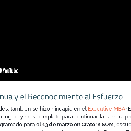
inua y el Reconocimiento al Esfuerzo
es, también se hizo hincapié en el
Executive MBA
(E
o lógico y más completo para continuar la carrera pr
programado para
el 13 de marzo en Cratorn SOM
, escu