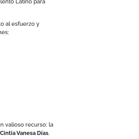
lento Latino para
o al esfuerzo y
nes:
n valioso recurso: la
,
Cintia Vanesa Días
,