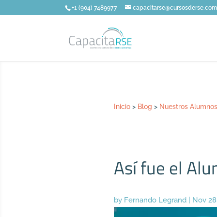
+1 (904) 7489977
capacitarse@cursosderse.co
Inicio
>
Blog
>
Nuestros Alumno
Así fue el Al
by
Fernando Legrand
|
Nov 28