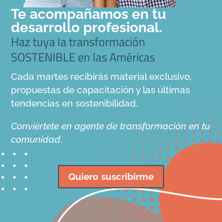
Te acompañamos en tu
desarrollo profesional.
Haz tuya la transformación
SOSTENIBLE en las Américas
Cada martes recibirás material exclusivo,
propuestas de capacitación y las últimas
tendencias en sostenibilidad.
Conviértete en agente de transformación en tu
comunidad
.
Quiero suscribirme