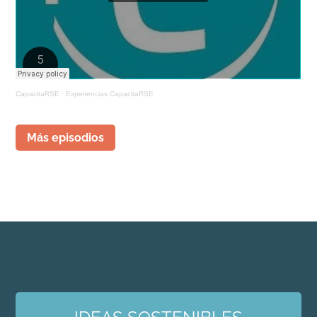
CapacitaRSE
·
Experiencias CapacitaRSE
Más episodios