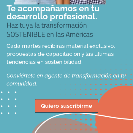
Te acompañamos en tu
desarrollo profesional.
Haz tuya la transformación
SOSTENIBLE en las Américas
Cada martes recibirás material exclusivo,
propuestas de capacitación y las últimas
tendencias en sostenibilidad.
Conviértete en agente de transformación en tu
comunidad
.
Quiero suscribirme