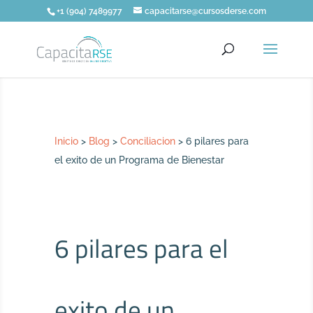
+1 (904) 7489977
capacitarse@cursosderse.com
Inicio
>
Blog
>
Conciliacion
>
6 pilares para
el exito de un Programa de Bienestar
6 pilares para el
exito de un