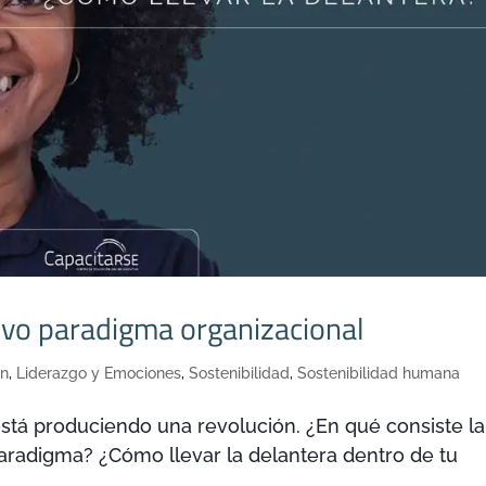
uevo paradigma organizacional
on
,
Liderazgo y Emociones
,
Sostenibilidad
,
Sostenibilidad humana
está produciendo una revolución. ¿En qué consiste la
 paradigma? ¿Cómo llevar la delantera dentro de tu