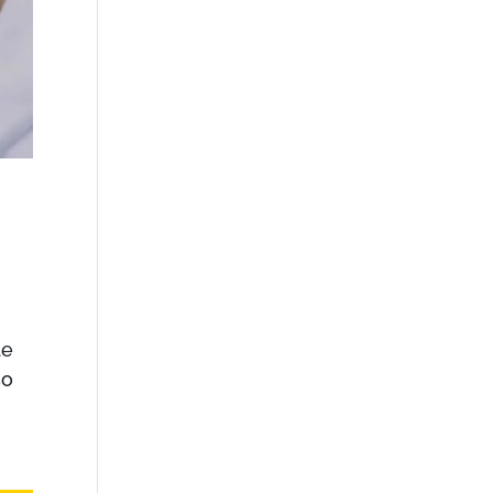
de
so