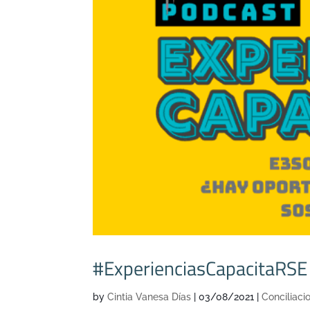
#ExperienciasCapacitaRSE :
by
Cintia Vanesa Días
|
03/08/2021
|
Conciliaci