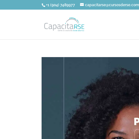
+1 (904) 7489977
capacitarse@cursosderse.co