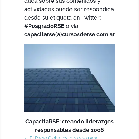
duda sobre sus contenidos y
actividades puede ser respondida
desde su etiqueta en Twitter:
#PosgradoRSE
o vía
capacitarse(a)cursosderse.com.ar
CapacitaRSE: creando liderazgos
responsables desde 2006
←
El Pacto Global es letra viva para