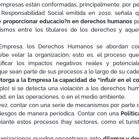
s empresas están conformadas, principalmente, por p
 Responsabilidad Social emitida en 2010, señala
de
proporcionar educacio?n en derechos humanos
pa
ismos entre los titulares de los derechos y aquel
Empresa, los Derechos Humanos se abordan c
be velar la organización; esto es, el proceso que
tificar los impactos negativos reales y potencial
e sean parte de sus procesos a lo largo de su cade
otorga a la Empresa la capacidad de “influir en el
plo) si se detecta una violación a los derechos hu
ad, en las operaciones, o en el medio ambiente.
 vez, contar con una serie de mecanismos por parte d
riesgos de manera periódica. Contar con una
Políti
elante estos procesos (hay sectores, como el turís
ganizaciones pueden encontrarse ante
dilemas y des