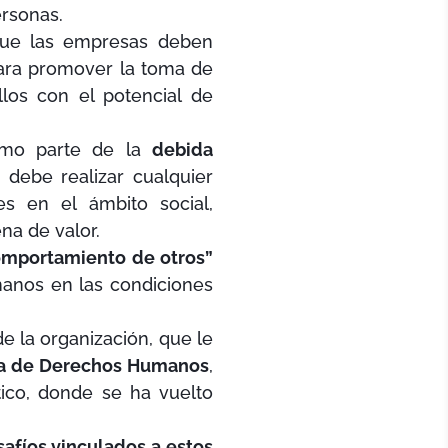
ersonas.
 que las empresas deben
ra promover la toma de
los con el potencial de
omo parte de la
debida
 debe realizar cualquier
es en el ámbito social,
na de valor.
 comportamiento de otros”
manos en las condiciones
e la organización, que le
ca de Derechos Humanos
,
tico, donde se ha vuelto
afíos vinculados a estos