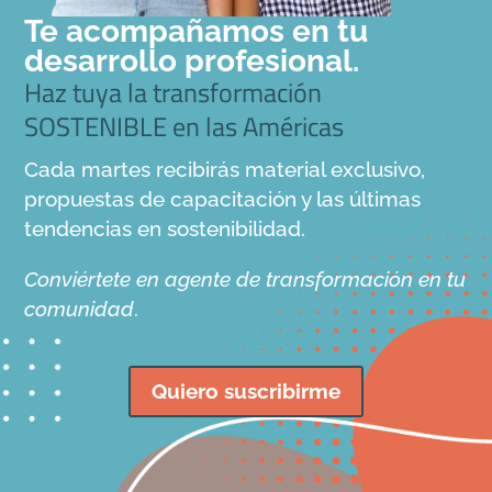
Te acompañamos en tu
desarrollo profesional.
Haz tuya la transformación
SOSTENIBLE en las Américas
Cada martes recibirás material exclusivo,
propuestas de capacitación y las últimas
tendencias en sostenibilidad.
Conviértete en agente de transformación en tu
comunidad
.
Quiero suscribirme