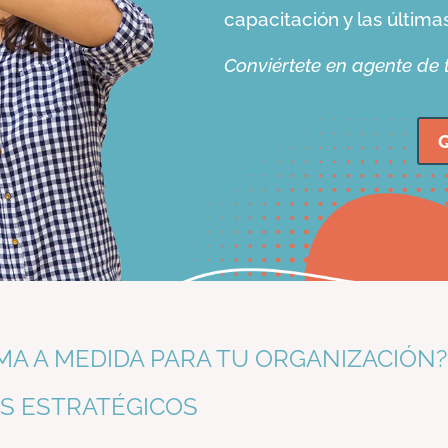
capacitación y las última
Conviértete en agente de
Q
MA A MEDIDA PARA TU ORGANIZACIÓN?
S ESTRATÉGICOS