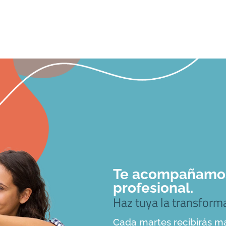
Te acompañamos 
profesional.
Haz tuya la transfor
Cada martes recibirás ma