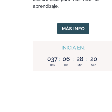
aprendizaje.
MÁS INFO
INICIA EN:
037
:
06
:
28
:
19
Day
Hrs
Min
Sec