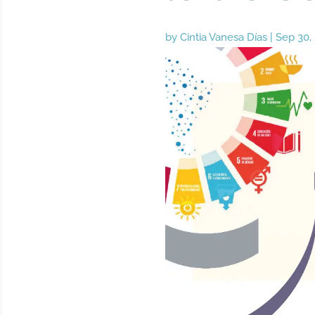
by
Cintia Vanesa Días
|
Sep 30,