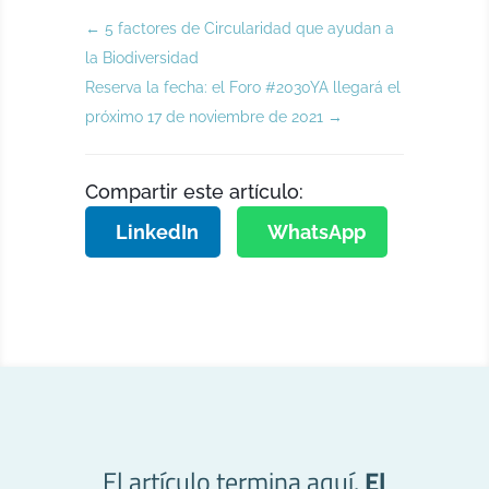
←
5 factores de Circularidad que ayudan a
la Biodiversidad
Reserva la fecha: el Foro #2030YA llegará el
próximo 17 de noviembre de 2021
→
Compartir este artículo:
LinkedIn
WhatsApp
El artículo termina aquí.
El