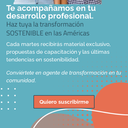
Te acompañamos en tu
desarrollo profesional.
Haz tuya la transformación
SOSTENIBLE en las Américas
Cada martes recibirás material exclusivo,
propuestas de capacitación y las últimas
tendencias en sostenibilidad.
Conviértete en agente de transformación en tu
comunidad
.
Quiero suscribirme