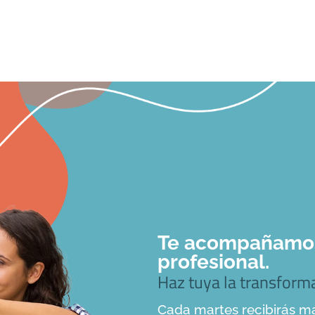
Te acompañamos 
profesional.
Haz tuya la transfor
Cada martes recibirás ma