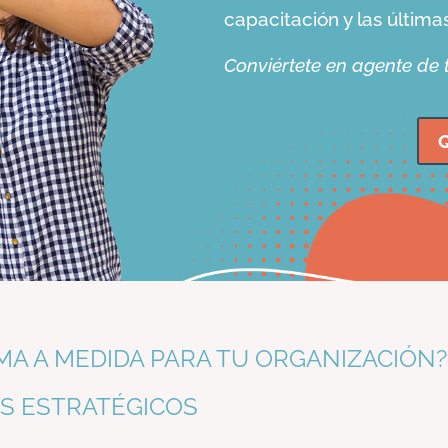
capacitación y las última
Conviértete en agente de
Q
MA A MEDIDA PARA TU ORGANIZACIÓN?
S ESTRATÉGICOS