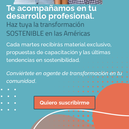
Te acompañamos en tu
desarrollo profesional.
Haz tuya la transformación
SOSTENIBLE en las Américas
Cada martes recibirás material exclusivo,
propuestas de capacitación y las últimas
tendencias en sostenibilidad.
Conviértete en agente de transformación en tu
comunidad
.
Quiero suscribirme