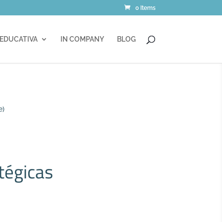
0 Items
 EDUCATIVA
IN COMPANY
BLOG
e)
tégicas