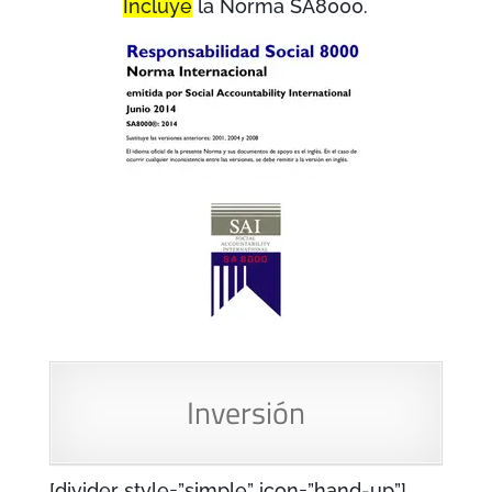
Incluye
la Norma SA8000.
Inversión
[divider style=”simple” icon=”hand-up”]