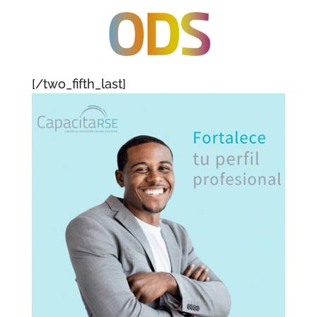
[/two_fifth_last]