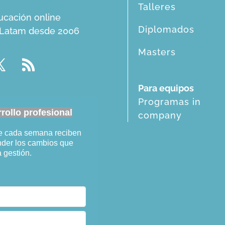
Talleres
ucación online
Diplomados
n Latam desde 2006
Masters
Para equipos
Programas in
ollo profesional
company
ue cada semana reciben
ender los cambios que
a gestión.