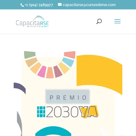
+1 (904) 7489977
capacitarse@cursosderse.com