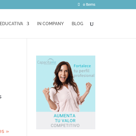
0 Items
 EDUCATIVA
IN COMPANY
BLOG
s
es »