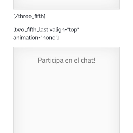
[/three_fifth]
[two_fifth_last valign=”top”
animation=”none”]
Participa en el chat!