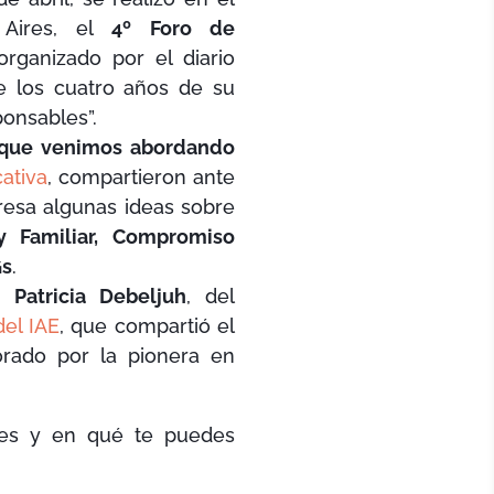
 Aires, el
4º Foro de
 organizado por el diario
e los cuatro años de su
onsables”.
que venimos abordando
ativa
, compartieron ante
resa algunas ideas sobre
 y Familiar, Compromiso
Gs
.
ba
Patricia Debeljuh
, del
del IAE
, que compartió el
rado por la pionera en
es y en qué te puedes