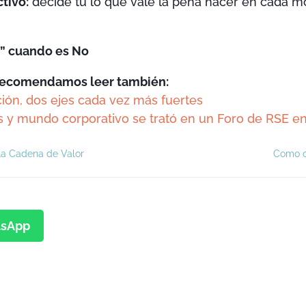
ctivo:
decide tú lo que vale la pena hacer en cada 
o” cuando es No
 recomendamos leer también:
ación, dos ejes cada vez más fuertes
s y mundo corporativo se trató en un Foro de RSE en
 la Cadena de Valor
Como c
sApp