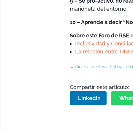
9 – Sé pro-activo, no rea
marioneta del entorno
10 – Aprende a decir “N
Sobre este Foro de RSE
Inclusividad y Concili
La relación entre ONG
←
Cinco aspectos a trabajar en
Compartir este artículo:
LinkedIn
What