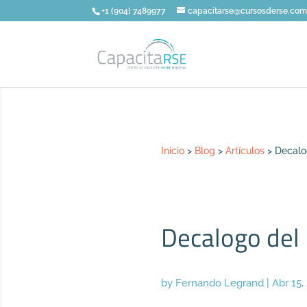
+1 (904) 7489977
capacitarse@cursosderse.co
Inicio
>
Blog
>
Artículos
>
Decalo
Decalogo del 
by
Fernando Legrand
|
Abr 15,