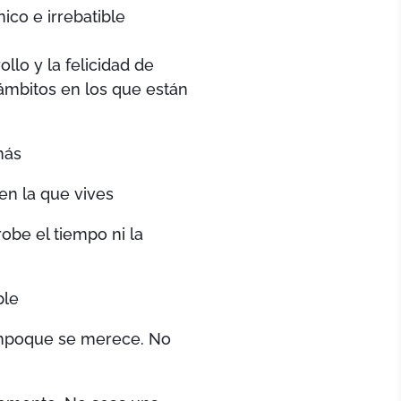
ico e irrebatible
llo y la felicidad de
 ámbitos en los que están
más
en la que vives
robe el tiempo ni la
ble
empoque se merece. No